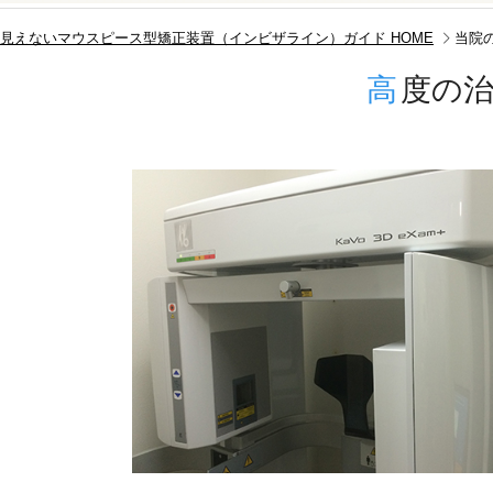
見えないマウスピース型矯正装置（インビザライン）ガイド HOME
当院
高
度の